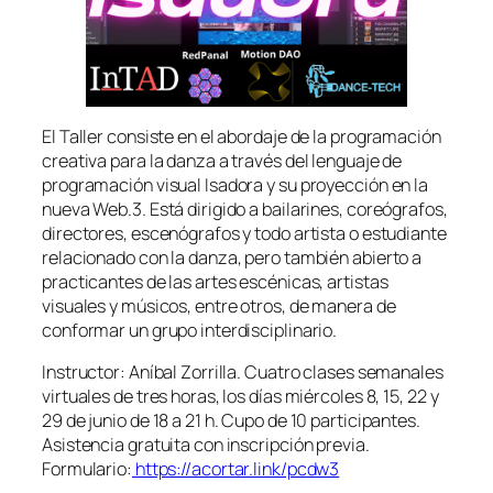
El Taller consiste en el abordaje de la programación
creativa para la danza a través del lenguaje de
programación visual Isadora y su proyección en la
nueva Web.3. Está dirigido a bailarines, coreógrafos,
directores, escenógrafos y todo artista o estudiante
relacionado con la danza, pero también abierto a
practicantes de las artes escénicas, artistas
visuales y músicos, entre otros, de manera de
conformar un grupo interdisciplinario.
Instructor: Aníbal Zorrilla. Cuatro clases semanales
virtuales de tres horas, los días miércoles 8, 15, 22 y
29 de junio de 18 a 21 h. Cupo de 10 participantes.
Asistencia gratuita con inscripción previa.
Formulario:
https://acortar.link/pcdw3