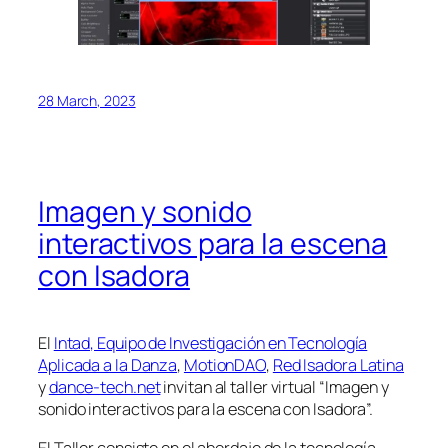
28 March, 2023
Imagen y sonido
interactivos para la escena
con Isadora
El
Intad, Equipo de Investigación en Tecnología
Aplicada a la Danza
,
MotionDAO
,
Red Isadora Latina
y
dance-tech.net
invitan al taller virtual “Imagen y
sonido interactivos para la escena con Isadora”.
El Taller consiste en el abordaje de la tecnología