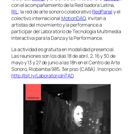
con el acompañamiento de la Red Isadora Latina,
RIL
; la red de arte sonoro colaborativo
RedPanal
y el
colectivo internacional
MotionDAO
, invitan a
artistas del movimiento y la performance a
participar del Laboratorio de Tecnología Multimedia
Interactiva para la Danza y la Performance.
La actividad es gratuita en modalidad presencial.
Las reuniones son los días 18 de abril, 2, 16 y 30 de
mayo y 13 y 27 de junio a las 18h en el Centro de Arte
Sonoro, Riobamba 985, 3er piso (CABA). Inscripción:
http://bit.ly/LaboratorioInTAD
.