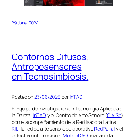
29 June, 2024
Contornos Difusos,
Antroposensores
en Tecnosimbiosis.
Posted on
23/06/2023
por
InTAD
El Equipo de Investigación en Tecnología Aplicada a
la Danza,
InTAD
, y el Centro de Arte Sonoro (
C.A.So
),
con el acompañamiento de la Red Isadora Latina,
RIL
; la red de arte sonoro colaborativo
RedPanal
y el
colectivo internacional
MotionDAO
, invitan a la