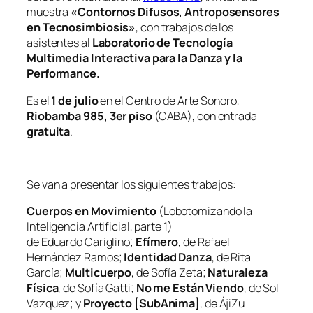
muestra
«Contornos Difusos, Antroposensores
en Tecnosimbiosis»
, con trabajos de los
asistentes al
Laboratorio de Tecnología
Multimedia Interactiva para la Danza y la
Performance.
Es el
1 de julio
en el Centro de Arte Sonoro,
Riobamba 985, 3er piso
(CABA), con entrada
gratuita
.
Se van a presentar los siguientes trabajos:
Cuerpos en Movimiento
(Lobotomizando la
Inteligencia Artificial, parte 1)
de Eduardo Cariglino;
Efímero
, de Rafael
Hernández Ramos;
Identidad Danza
, de Rita
García;
Multicuerpo
, de Sofía Zeta;
Naturaleza
Física
, de Sofía Gatti;
No me Están Viendo
, de Sol
Vazquez; y
Proyecto [SubAnima]
, de ÁjiZu