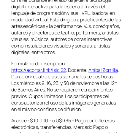
digital interactiva para la escena a través del
lenguaje de programación visual, VPL, Isadora, en
modalidad virtual. Está dirigido a practicantes de las
artes escénicas y la performance, VJs, coreógrafos,
autores y directores de teatro, performers, artistas
visuales, músicos, autores de obras interactivas
como instalaciones visuales y sonoras, artistas
digitales, entre otros.
Formulario de inscripción:
https://acortar.link/isici22
. Docente:
Aníbal Zorrilla
.
Duración: cuatro clases semanales de dos horas.
Los miércoles 9, 16, 23, y 30 de noviembre a las 12h
de Buenos Aires. No se requieren conocimientos
previos. Cupos limitados. Los participantes del
curso autorizan el uso de las imágenes generadas
en el mismo con fines de difusión.
Arancel: $ 10.000.- o U$D 35.- Pago por billeteras
electrónicas, transferencias, Mercado Pago o