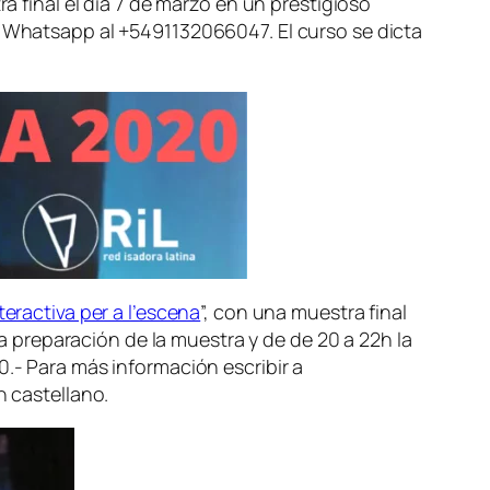
a final el día 7 de marzo en un prestigioso
 Whatsapp al +5491132066047. El curso se dicta
teractiva per a l’escena
”, con una muestra final
 la preparación de la muestra y de de 20 a 22h la
0.- Para más información escribir a
n castellano.