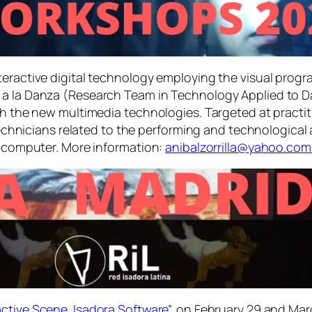
nteractive digital technology employing the visual pr
a a la Danza (Research Team in Technology Applied to 
ith the new multimedia technologies. Targeted at pract
technicians related to the performing and technological a
 a computer. More information:
anibalzorrilla@yahoo.com
active Scene. Isadora Software
”, on February 29 and Mar