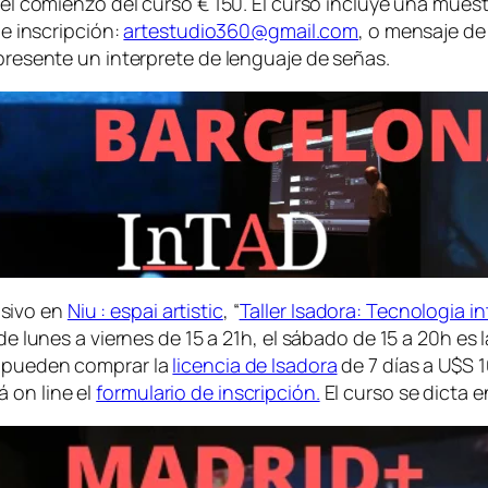
 el comienzo del curso € 150. El curso incluye una muestr
 e inscripción:
artestudio360@gmail.com
, o mensaje de
 presente un interprete de lenguaje de señas.
sivo en
Niu : espai artistic
, “
Taller Isadora: Tecnologia in
 de lunes a viernes de 15 a 21h, el sábado de 15 a 20h es
n pueden comprar la
licencia de Isadora
de 7 días a U$S 1
 on line el
formulario de inscripción.
El curso se dicta e