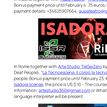
Bonus payment price until February 4: 75 euros
payment details: +34625907664,
aupateatro@g
In Rome together with
Arte Studio TreSeiZero
by
Deaf People), “
La Tecnoescena. Il corpo la tecno
people. Bonus payment price until February 23, 
Isadora license
, the price is US $ 10.- The cours
information:
artestudio360@gmail.com
or Whats
language interpreter will be present.