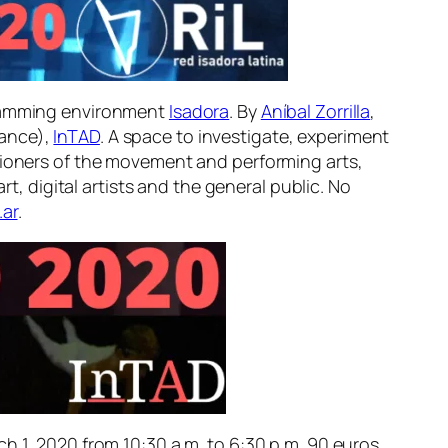
ogramming environment
Isadora
. By
Aníbal Zorrilla
,
Dance),
InTAD
. A space to investigate, experiment
itioners of the movement and performing arts,
rt, digital artists and the general public. No
.ar
.
ch 1, 2020 from 10:30 a.m. to 6:30 p.m. 90 euros.