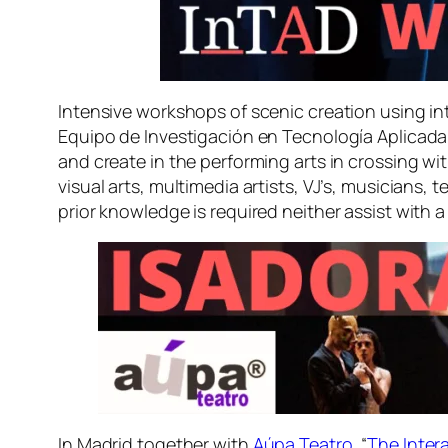
Intensive workshops of scenic creation using i
Equipo de Investigación en Tecnología Aplicad
and create in the performing arts in crossing w
visual arts, multimedia artists, VJ’s, musicians, 
prior knowledge is required neither assist with
In Madrid together with
Aúpa Teatro
, “
The Inter