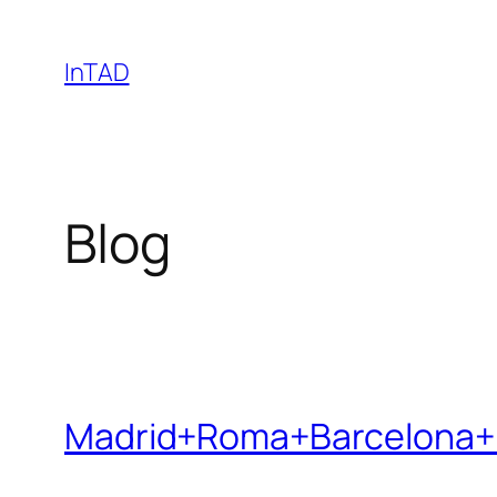
Skip
to
InTAD
content
Blog
Madrid+Roma+Barcelona+I