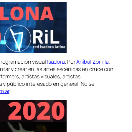
 programación visual
Isadora
. Por
Aníbal Zorrilla
,
ntar y crear en las artes escénicas en cruce con
ormers, artistas visuales, artistas
es y público interesado en general. No se
m.ar
.