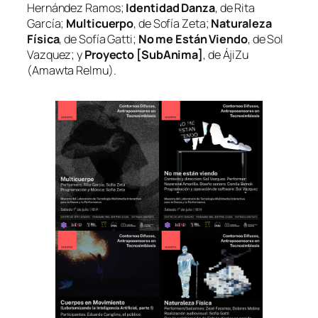
Hernández Ramos;
Identidad Danza
, de Rita
García;
Multicuerpo
, de Sofía Zeta;
Naturaleza
Física
, de Sofía Gatti;
No me Están Viendo
, de Sol
Vazquez; y
Proyecto [SubAnima]
, de ÁjiZu
(Amawta Relmu).