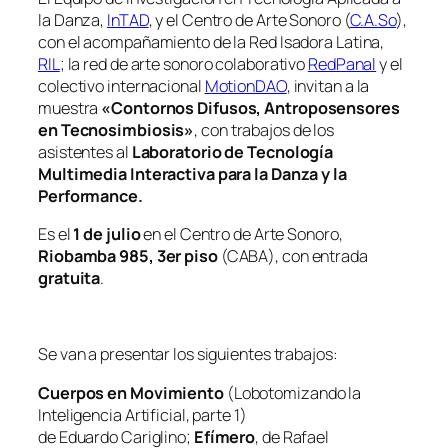
la Danza,
InTAD
, y el Centro de Arte Sonoro (
C.A.So
),
con el acompañamiento de la Red Isadora Latina,
RIL
; la red de arte sonoro colaborativo
RedPanal
y el
colectivo internacional
MotionDAO
, invitan a la
muestra
«Contornos Difusos, Antroposensores
en Tecnosimbiosis»
, con trabajos de los
asistentes al
Laboratorio de Tecnología
Multimedia Interactiva para la Danza y la
Performance.
Es el
1 de julio
en el Centro de Arte Sonoro,
Riobamba 985, 3er piso
(CABA), con entrada
gratuita
.
Se van a presentar los siguientes trabajos:
Cuerpos en Movimiento
(Lobotomizando la
Inteligencia Artificial, parte 1)
de Eduardo Cariglino;
Efímero
, de Rafael