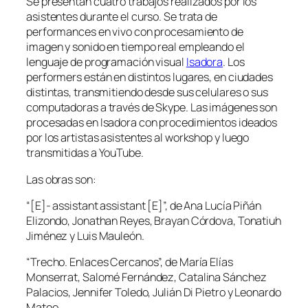
Se presentan cuatro trabajos realizados por los
asistentes durante el curso. Se trata de
performances en vivo con procesamiento de
imagen y sonido en tiempo real empleando el
lenguaje de programación visual
Isadora
. Los
performers están en distintos lugares, en ciudades
distintas, transmitiendo desde sus celulares o sus
computadoras a través de Skype. Las imágenes son
procesadas en Isadora con procedimientos ideados
por los artistas asistentes al workshop y luego
transmitidas a YouTube.
Las obras son:
“[E]- assistant assistant [E]”, de Ana Lucía Piñán
Elizondo, Jonathan Reyes, Brayan Córdova, Tonatiuh
Jiménez y Luis Mauleón.
“Trecho. Enlaces Cercanos”, de María Elías
Monserrat, Salomé Fernández, Catalina Sánchez
Palacios, Jennifer Toledo, Julián Di Pietro y Leonardo
Mateo.