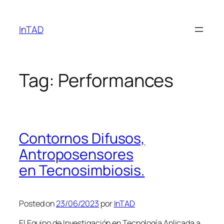
Skip
to
InTAD
content
Tag:
Performances
Contornos Difusos,
Antroposensores
en Tecnosimbiosis.
Posted on
23/06/2023
por
InTAD
El Equipo de Investigación en Tecnología Aplicada a