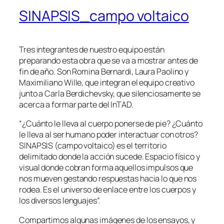
SINAPSIS_campo voltaico
Tres integrantes de nuestro equipo están
preparando esta obra que se va a mostrar antes de
fin de año. Son Romina Bernardi, Laura Paolino y
Maximiliano Wille, que integran el equipo creativo
junto a Carla Berdichevsky, que silenciosamente se
acerca a formar parte del InTAD.
“¿Cuánto le lleva al cuerpo ponerse de pie? ¿Cuánto
le lleva al ser humano poder interactuar con otros?
SINAPSIS (campo voltaico) es el territorio
delimitado donde la acción sucede. Espacio físico y
visual donde cobran forma aquellos impulsos que
nos mueven gestando respuestas hacia lo que nos
rodea. Es el universo de enlace entre los cuerpos y
los diversos lenguajes”.
Compartimos algunas imágenes de los ensayos, y