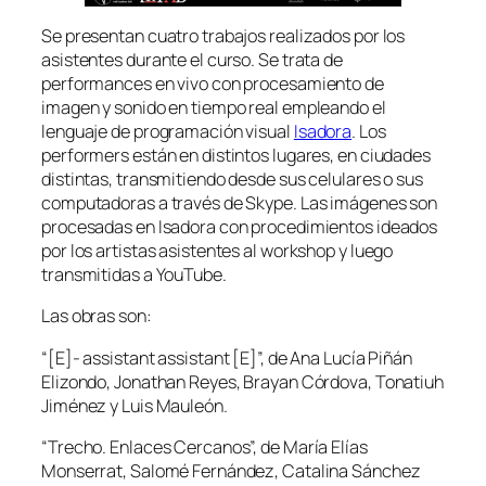
Se presentan cuatro trabajos realizados por los
asistentes durante el curso. Se trata de
performances en vivo con procesamiento de
imagen y sonido en tiempo real empleando el
lenguaje de programación visual
Isadora
. Los
performers están en distintos lugares, en ciudades
distintas, transmitiendo desde sus celulares o sus
computadoras a través de Skype. Las imágenes son
procesadas en Isadora con procedimientos ideados
por los artistas asistentes al workshop y luego
transmitidas a YouTube.
Las obras son:
“[E]- assistant assistant [E]”, de Ana Lucía Piñán
Elizondo, Jonathan Reyes, Brayan Córdova, Tonatiuh
Jiménez y Luis Mauleón.
“Trecho. Enlaces Cercanos”, de María Elías
Monserrat, Salomé Fernández, Catalina Sánchez