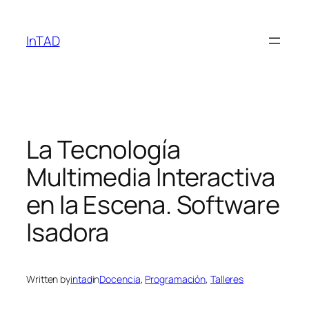
Skip
to
InTAD
content
La Tecnología
Multimedia Interactiva
en la Escena. Software
Isadora
Written by
intad
in
Docencia
, 
Programación
, 
Talleres