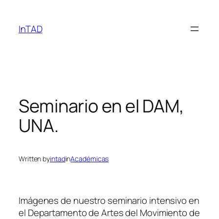
Skip
to
InTAD
content
Seminario en el DAM,
UNA.
Written by
intad
in
Académicas
Imágenes de nuestro seminario intensivo en
el Departamento de Artes del Movimiento de